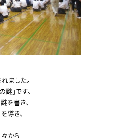
されました。
の謎」です。
謎を書き、
を導き、
方々から