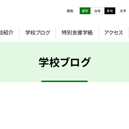
配色
通常
白地
黒地
文字
校紹介
学校ブログ
特別支援学級
アクセス
学校ブログ