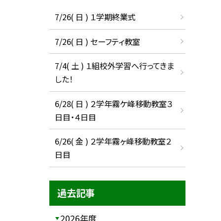
7/26( 日 ) １学期終業式
7/26( 日 ) セーフティ教室
7/4( 土 ) １組校外学習へ行ってきま
した！
6/28( 日 ) ２学年霧ケ峰移動教室３
日目・４日目
6/26( 金 ) ２学年霧ヶ峰移動教室２
日目
過去記事
2026年度