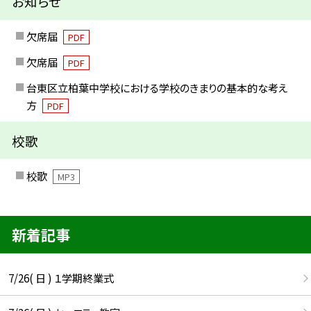
お知らせ
欠席届
PDF
欠席届
PDF
台東区立柏葉中学校における学校のきまりの基本的な考え
方
PDF
校歌
校歌
MP3
新着記事
7/26( 日 ) １学期終業式