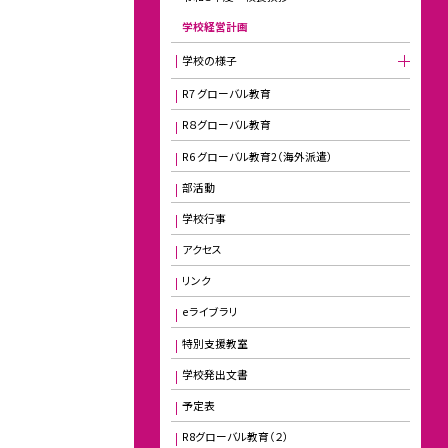
学校経営計画
学校の様子
R7 グローバル教育
R８グローバル教育
R6 グローバル教育2（海外派遣）
部活動
学校行事
アクセス
リンク
eライブラリ
特別支援教室
学校発出文書
予定表
R8グローバル教育（２）