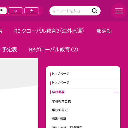
準
中
大
育
R6 グローバル教育2（海外派遣）
部活動
予定表
R8グローバル教育（２）
トップページ
トップページ
学校概要
学校教育目標
学校沿革史
校歌・校章
令和８年度 校長挨拶