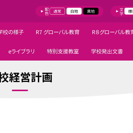
配色
文字
通常
白地
黒地
標
学校の様子
R7 グローバル教育
R８グローバル教
eライブラリ
特別支援教室
学校発出文書
校経営計画