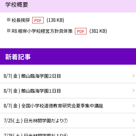
学校概要
校長挨拶
(138 KB)
PDF
R8 根岸小学校経営方針具体策
(381 KB)
PDF
新着記事
8/7( 金 ) 館山臨海学園２日目
8/7( 金 ) 館山臨海学園１日目
8/7( 金 ) 全国小学校道徳教育研究会夏季集中講座
7/25( 土 ) 日光林間学園だより⑦
7/25( 土 ) 日光林間学園だより⑥