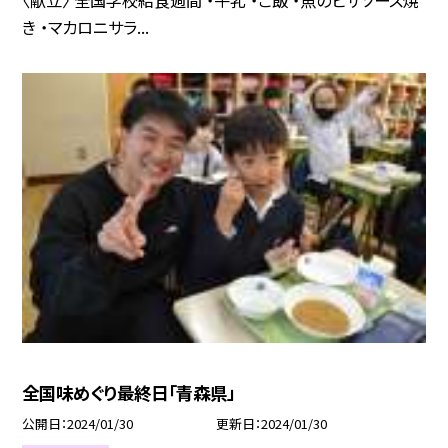
〈献立〉 全国学校給食週間 ・牛乳 ・ご飯 ・魚のピザソース焼
き ・マカロニサラ...
全国味めぐり最終日「青森県」
公開日
2024/01/30
更新日
2024/01/30