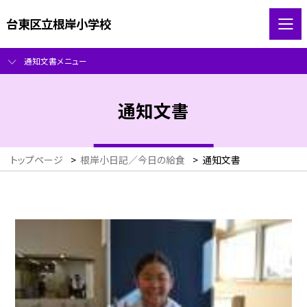
台東区立根岸小学校
通知文書メニュー
通知文書
トップページ
>
根岸小日記／今日の給食
>
通知文書