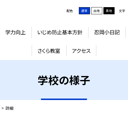
配色
通常
白地
黒地
文字
学力向上
いじめ防止基本方針
忍岡小日記
さくら教室
アクセス
学校の様子
>
詳細