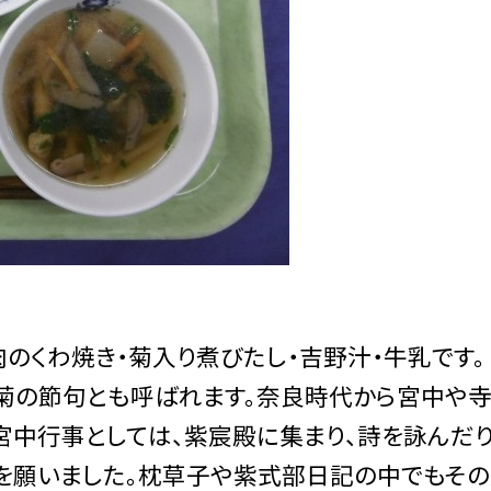
のくわ焼き・菊入り煮びたし・吉野汁・牛乳です。
、菊の節句とも呼ばれます。奈良時代から宮中や
宮中行事としては、紫宸殿に集まり、詩を詠んだ
を願いました。枕草子や紫式部日記の中でもそ