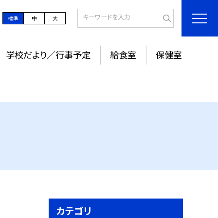
標準
中
大
学校だより／行事予定
給食室
保健室
カテゴリ