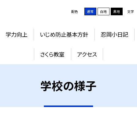
配色
通常
白地
黒地
文字
学力向上
いじめ防止基本方針
忍岡小日記
さくら教室
アクセス
学校の様子