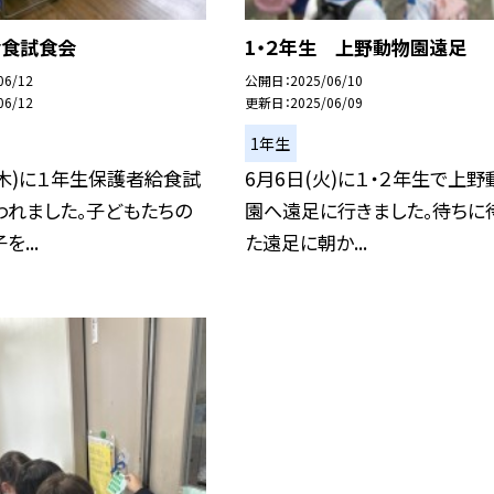
給食試食会
1・２年生 上野動物園遠足
06/12
公開日
2025/06/10
06/12
更新日
2025/06/09
1年生
(木)に１年生保護者給食試
6月6日(火)に１・２年生で上野
われました。子どもたちの
園へ遠足に行きました。待ちに
...
た遠足に朝か...