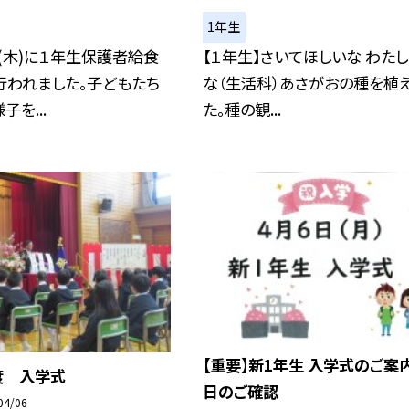
1年生
(木)に１年生保護者給食
【１年生】さいてほしいな わた
行われました。子どもたち
な（生活科）あさがおの種を植
を...
た。種の観...
【重要】新1年生 入学式のご案
度 入学式
日のご確認
04/06