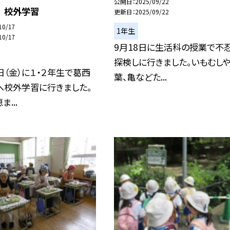
公開日
2025/09/22
 校外学習
更新日
2025/09/22
10/17
1年生
10/17
9月18日に生活科の授業で不
探検しに行きました。いもむし
日（金）に１・２年生で葛西
葉、亀などた...
へ校外学習に行きました。
...