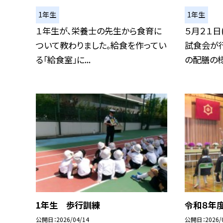
1年生
1年生
１年生が、栄養士の先生から食育に
５月２１日
ついて教わりました。給食を作ってい
試食会が
る「給食室」に...
の配膳の様子
1年生 歩行訓練
令和８年
公開日
2026/04/14
公開日
2026/