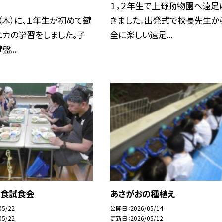
１，２年生で上野動物園へ遠足
（木）に、１年生が初めて鍵
きました。出発式で校長先生か
ニカの学習をしました。子
全に楽しい遠足...
...
給食試食会
あさがおの種植え
05/22
公開日
2026/05/14
05/22
更新日
2026/05/12