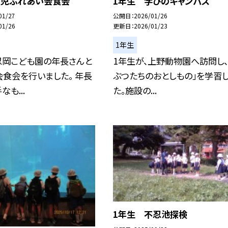
園児ふれあい会食会
1年生 学びのキャンパス
01/27
公開日
2026/01/26
01/26
更新日
2026/01/23
1年生
忍岡こども園の年長さんと
1年生が、上野動物園へ訪問し、
食会を行いました。 年長
ぶつたちのおとしもの」を学習
も...
た。施設の...
1年生 不忍池探検