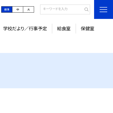
標準
中
大
学校だより／行事予定
給食室
保健室