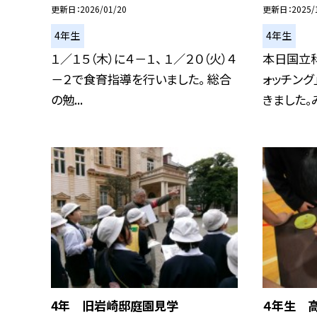
更新日
2026/01/20
更新日
2025/
4年生
4年生
１／１５（木）に４－１、 １／２０（火）４
本日国立
－２で食育指導を行いました。 総合
ォッチング
の勉...
きました。み
4年 旧岩崎邸庭園見学
４年生 