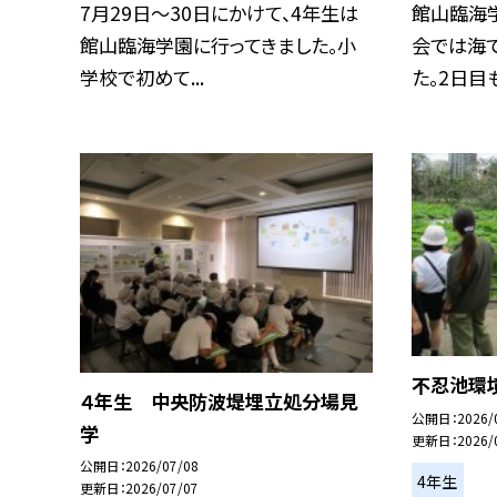
7月29日～30日にかけて、4年生は
館山臨海学
館山臨海学園に行ってきました。小
会では海
学校で初めて...
た。2日目も.
不忍池環
４年生 中央防波堤埋立処分場見
公開日
2026/
学
更新日
2026/
公開日
2026/07/08
4年生
更新日
2026/07/07