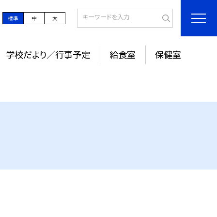
標準
中
大
学校だより／行事予定
給食室
保健室