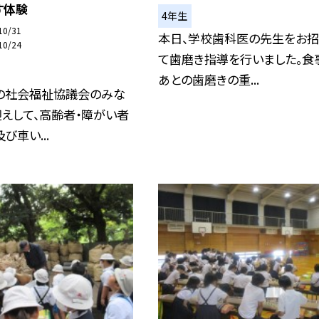
す体験
4年生
10/31
本日、学校歯科医の先生をお招
10/24
て歯磨き指導を行いました。食
あとの歯磨きの重...
の社会福祉協議会のみな
えして、高齢者・障がい者
び車い...