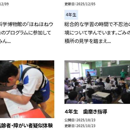
12/09
更新日
2025/12/05
4年生
科学博物館の「ほねほねウ
総合的な学習の時間で不忍池
」のプログラムに参加して
境について学んでいます。ごみ
ん...
積所の見学を踏まえ...
４年生 歯磨き指導
公開日
2025/10/23
高齢者・障がい者疑似体験
更新日
2025/10/23