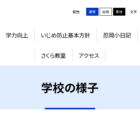
配色
通常
白地
黒地
文字
学力向上
いじめ防止基本方針
忍岡小日記
さくら教室
アクセス
学校の様子