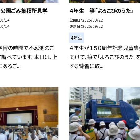
野公園ごみ集積所見学
４年生 箏「よろこびのうた」
10/14
公開日
2025/09/22
10/14
更新日
2025/09/22
4年生
学習の時間で不忍池のご
４年生が１５０周年記念児童集
調べています。本日は、上
向けて、箏で「よろこびのうた」
あるご...
する練習に取...