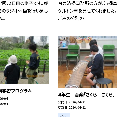
園、2日目の様子です。 朝
台東清掃事務所の方が、清掃車
でのラジオ体操を行いまし
ケルトン車を見せてくれました。
..
ごみの分別の...
境学習プログラム
４年生 音楽「さくら さくら」
06/04
公開日
2026/04/21
06/04
更新日
2026/04/21