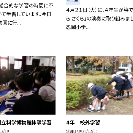
4年生
、総合的な学習の時間に不
４月２１日（火）に、４年生が箏で
いて学習しています。今日
ら さくら」の演奏に取り組みまし
園に行...
忍岡小学...
国立科学博物館体験学習
４年 校外学習
12/10
公開日
2025/12/05