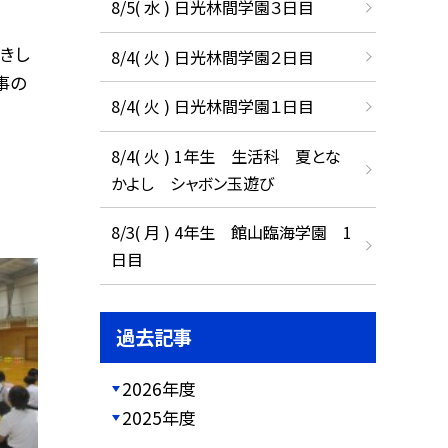
8/5( 水 ) 日光林間学園３日目
きし
8/4( 火 ) 日光林間学園２日目
事の
8/4( 火 ) 日光林間学園１日目
8/4( 火 ) 1年生 生活科 夏とな
かよし シャボン玉遊び
8/3( 月 ) 4年生 館山臨海学園 1
日目
過去記事
2026年度
2025年度