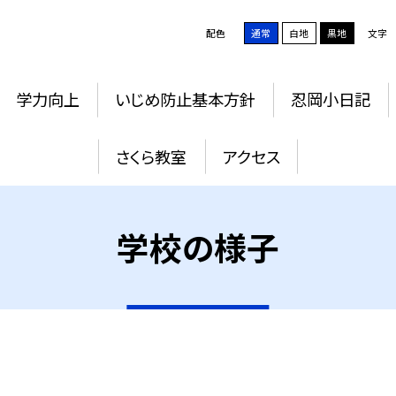
配色
通常
白地
黒地
文字
学力向上
いじめ防止基本方針
忍岡小日記
さくら教室
アクセス
学校の様子