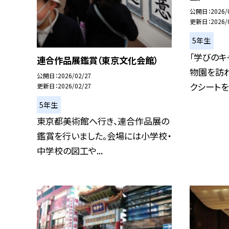
公開日
2026/
更新日
2026/
5年生
「学びのキ
連合作品展鑑賞（東京文化会館）
物園を訪
公開日
2026/02/27
クシートをも
更新日
2026/02/27
5年生
東京都美術館へ行き、連合作品展の
鑑賞を行いました。会場には小学校・
中学校の図工や...