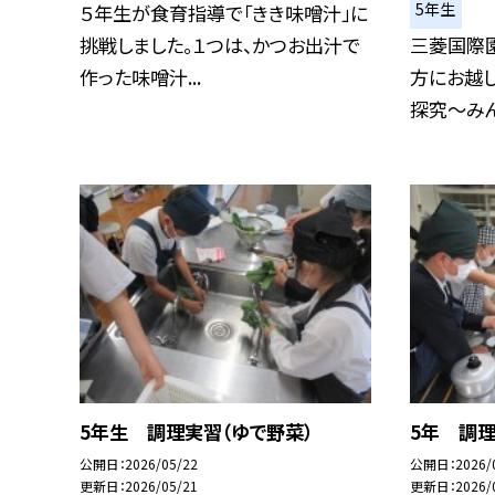
5年生
５年生が食育指導で「きき味噌汁」に
挑戦しました。１つは、かつお出汁で
三菱国際
作った味噌汁...
方にお越
探究～みん
5年生 調理実習（ゆで野菜）
5年 調理
公開日
2026/05/22
公開日
2026/
更新日
2026/05/21
更新日
2026/