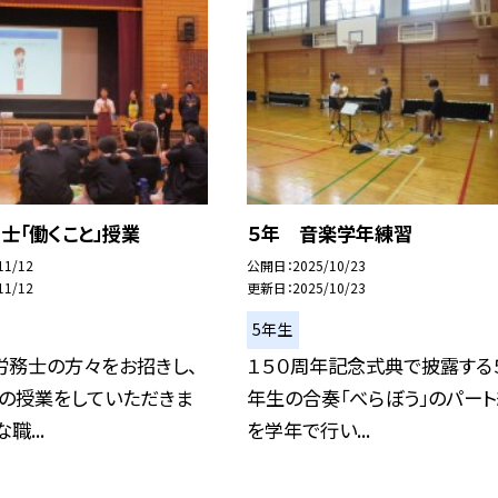
士「働くこと」授業
５年 音楽学年練習
11/12
公開日
2025/10/23
11/12
更新日
2025/10/23
5年生
労務士の方々をお招きし、
１５０周年記念式典で披露する５
」の授業をしていただきま
年生の合奏「べらぼう」のパー
職...
を学年で行い...