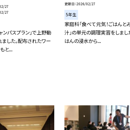
更新日
2026/02/27
02/27
02/27
5年生
家庭科「食べて元気！ごはんと
ャンパスプラン」で上野動
汁」の単元の調理実習をしまし
れました。配布されたワー
はんの浸水から...
と...