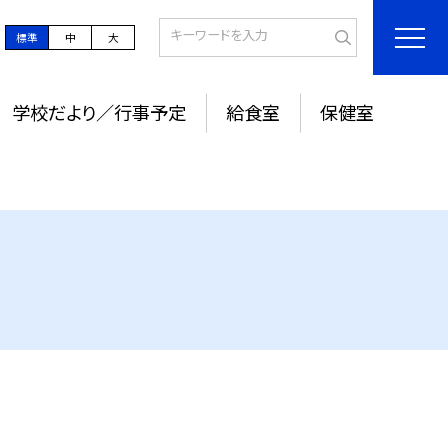
標準
中
大
学校だより／行事予定
給食室
保健室