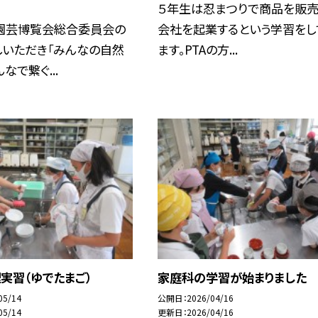
５年生は忍まつりで商品を販売
園芸博覧会総合委員会の
会社を起業するという学習をし
しいただき「みんなの自然
ます。PTAの方...
なで繋ぐ...
実習（ゆでたまご）
家庭科の学習が始まりました
05/14
公開日
2026/04/16
05/14
更新日
2026/04/16