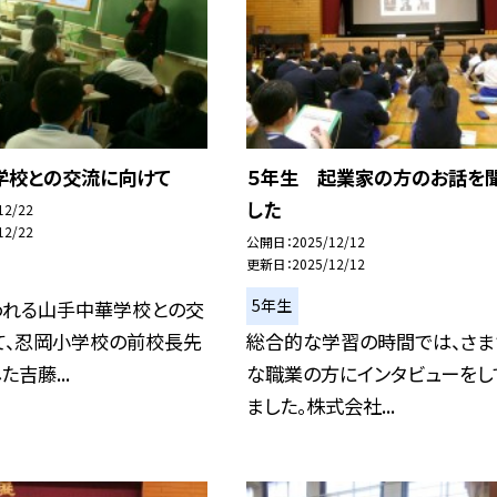
学校との交流に向けて
５年生 起業家の方のお話を
した
12/22
12/22
公開日
2025/12/12
更新日
2025/12/12
5年生
われる山手中華学校との交
て、忍岡小学校の前校長先
総合的な学習の時間では、さま
吉藤...
な職業の方にインタビューをし
ました。株式会社...