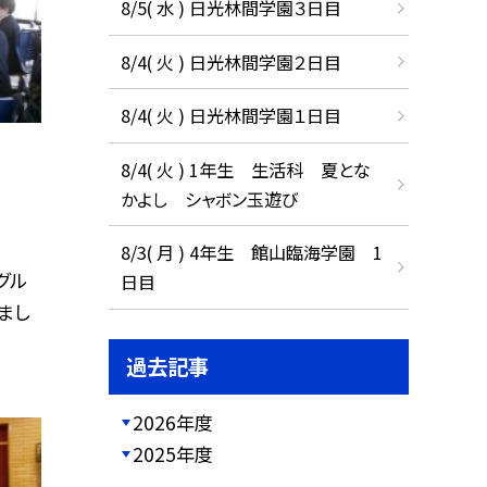
8/5( 水 ) 日光林間学園３日目
8/4( 火 ) 日光林間学園２日目
8/4( 火 ) 日光林間学園１日目
8/4( 火 ) 1年生 生活科 夏とな
かよし シャボン玉遊び
8/3( 月 ) 4年生 館山臨海学園 1
グル
日目
まし
過去記事
2026年度
2025年度