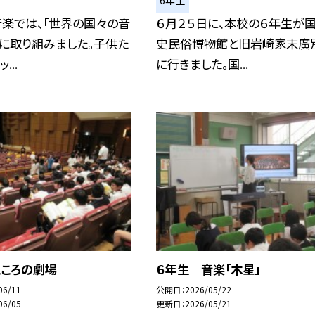
6年生
楽では、「世界の国々の音
６月２５日に、本校の６年生が
に取り組みました。子供た
史民俗博物館と旧岩崎家末廣
...
に行きました。国...
こころの劇場
６年生 音楽「木星」
06/11
公開日
2026/05/22
06/05
更新日
2026/05/21