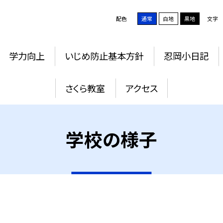
配色
通常
白地
黒地
文字
学力向上
いじめ防止基本方針
忍岡小日記
さくら教室
アクセス
学校の様子