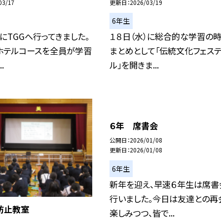
03/17
更新日
2026/03/19
6年生
）にTGGへ行ってきました。
１８日（水）に総合的な学習の
ホテルコースを全員が学習
まとめとして「伝統文化フェステ
.
ル」を開きま...
６年 席書会
公開日
2026/01/08
更新日
2026/01/08
6年生
新年を迎え、早速６年生は席書
行いました。今日は友達との再
防止教室
楽しみつつ、皆で...