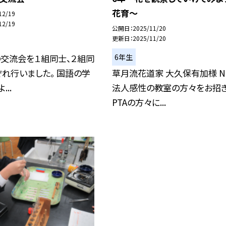
花育～
12/19
12/19
公開日
2025/11/20
更新日
2025/11/20
6年生
の交流会を１組同士、２組同
れ行いました。 国語の学
草月流花道家 大久保有加様 N
...
法人感性の教室の方々をお招き
PTAの方々に...