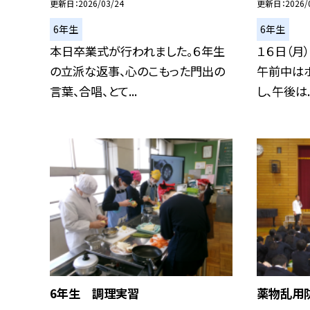
更新日
2026/03/24
更新日
2026/
6年生
6年生
本日卒業式が行われました。６年生
１６日（月
の立派な返事、心のこもった門出の
午前中は
言葉、合唱、とて...
し、午後は..
6年生 調理実習
薬物乱用