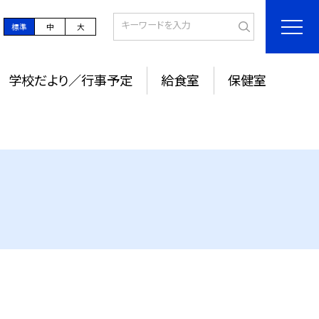
標準
中
大
学校だより／行事予定
給食室
保健室