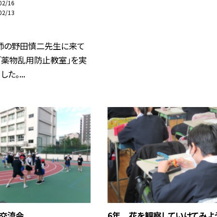
02/16
02/13
師の野田慎二先生に来て
「薬物乱用防止教室」を実
た。...
の交流会
6年 花を観察していけてみよ