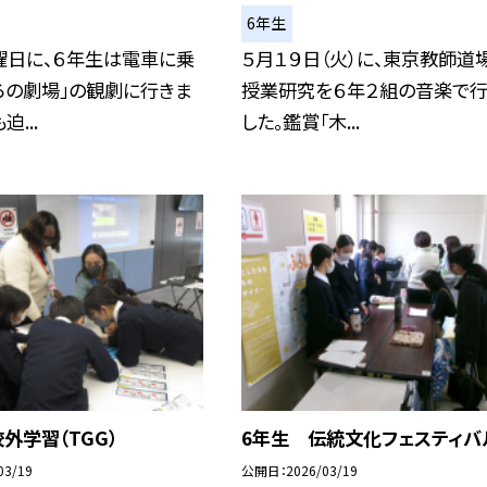
6年生
曜日に、６年生は電車に乗
５月１９日（火）に、東京教師道
ろの劇場」の観劇に行きま
授業研究を６年２組の音楽で
迫...
した。鑑賞「木...
外学習（TGG）
6年生 伝統文化フェスティバ
03/19
公開日
2026/03/19