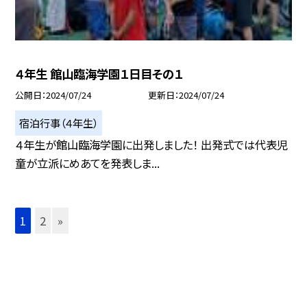
４年生 館山臨海学園１日目その１
公開日
2024/07/24
更新日
2024/07/24
宿泊行事（４年生）
４年生が館山臨海学園に出発しました！ 出発式では代表児
童が立派にめあてを発表しま...
1
2
»