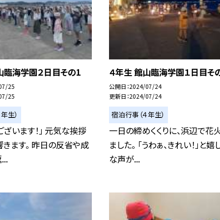
山臨海学園２日目その1
４年生 館山臨海学園１日目そ
07/25
公開日
2024/07/24
07/25
更新日
2024/07/24
４年生）
宿泊行事（４年生）
ございます！」 元気な挨拶
一日の締めくくりに、浜辺で花
きます。 昨日の反省や成
ました。 「うわぁ、きれい！」と嬉
..
な声が...