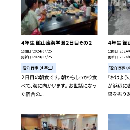
４年生 館山臨海学園２日目その２
４年生 館
公開日
2024/07/25
公開日
2024/
更新日
2024/07/25
更新日
2024/
宿泊行事（４年生）
宿泊行事（
２日目の朝食です。 朝からしっかり食
「おはよう
べて、海に向かいます。 お世話になっ
が浜辺に響
た宿舎の...
果を振り返.