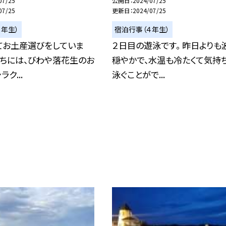
07/25
公開日
2024/07/25
07/25
更新日
2024/07/25
４年生）
宿泊行事（４年生）
てお土産選びをしていま
２日目の遊泳です。 昨日よりも
たちには、びわや落花生のお
穏やかで、水温も冷たくて気持
ク...
泳ぐことがで...