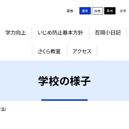
配色
通常
白地
黒地
文字
学力向上
いじめ防止基本方針
忍岡小日記
さくら教室
アクセス
学校の様子
生）