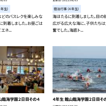
４年生）
宿泊行事（４年生）
などのバスレクを楽しみな
海ほたるに到着しました。目の
に到着しました。お昼ごは
広がる広大な海に、子供たちは
ネ...
奮でした。海底ト...
山臨海学園２日目その４
４年生 館山臨海学園２日目そ