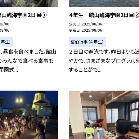
館山臨海学園2日目③
４年生 館山臨海学園2日目
08/06
公開日
2025/08/06
08/06
更新日
2025/08/06
４年生）
宿泊行事（４年生）
、昼食を食べました。館山
２日目の遊泳です。昨日よりも
でみんなで食べる食事も
やかで、さまざまなプログラム
園式...
することがで...