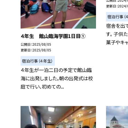
公開日
2024/
更新日
2024/
宿泊行事（
宿舎を出
す。 子供
４年生 館山臨海学園1日目①
菓子やキャラ
公開日
2025/08/05
更新日
2025/08/05
宿泊行事（４年生）
４年生が一泊二日の予定で館山臨
海に出発しました。朝の出発式は校
庭で行い、初めての...