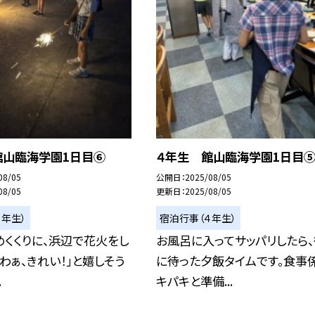
館山臨海学園1日目⑥
４年生 館山臨海学園1日目
08/05
公開日
2025/08/05
08/05
更新日
2025/08/05
４年生）
宿泊行事（４年生）
くくりに、浜辺で花火をし
お風呂に入ってサッパリしたら、
うわぁ、きれい！」と嬉しそう
に待った夕飯タイムです。食事
.
キパキと準備...