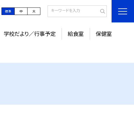
標準
中
大
学校だより／行事予定
給食室
保健室