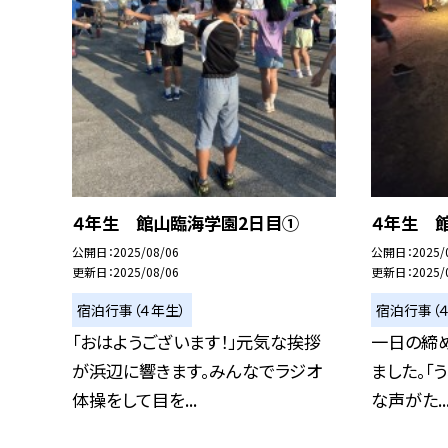
４年生 館山臨海学園2日目①
４年生 
公開日
2025/08/06
公開日
2025/
更新日
2025/08/06
更新日
2025/
宿泊行事（４年生）
宿泊行事（
「おはようございます！」元気な挨拶
一日の締め
が浜辺に響きます。みんなでラジオ
ました。「
体操をして目を...
な声がた..