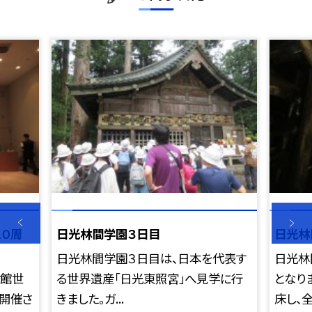
０周
日光林間学園３日目
日光林
日光林間学園３日目は、日本を代表す
日光林
術館世
る世界遺産「日光東照宮」へ見学に行
となり
開催さ
きました。ガ...
床し、全員