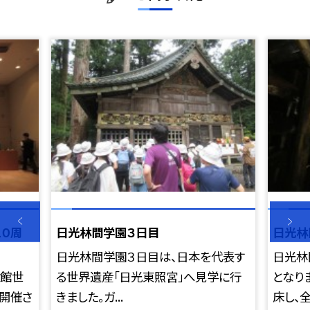
０周
日光林間学園３日目
日光林
日光林間学園３日目は、日本を代表す
日光林
術館世
る世界遺産「日光東照宮」へ見学に行
となり
開催さ
きました。ガ...
床し、全員