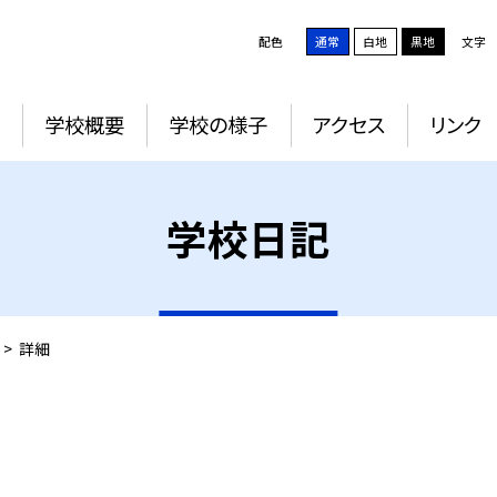
配色
通常
白地
黒地
文字
学校概要
学校の様子
アクセス
リンク
学校日記
>
詳細