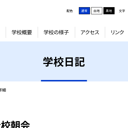
配色
通常
白地
黒地
文字
学校概要
学校の様子
アクセス
リンク
学校日記
詳細
全校朝会