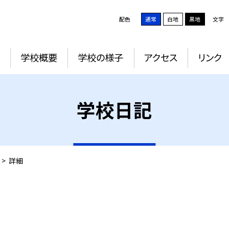
配色
通常
白地
黒地
文字
学校概要
学校の様子
アクセス
リンク
学校日記
>
詳細