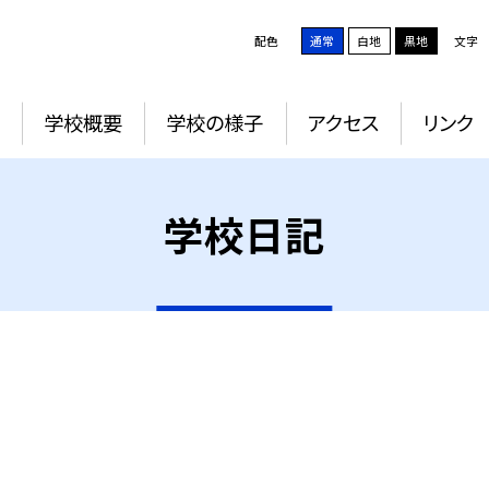
配色
通常
白地
黒地
文字
学校概要
学校の様子
アクセス
リンク
学校日記