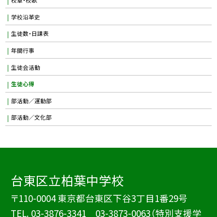
学校沿革史
生徒数・日課表
年間行事
生徒会活動
生徒心得
部活動／運動部
部活動／文化部
台東区立柏葉中学校
〒110-0004 東京都台東区下谷3丁目1番29号
TEL.
03-3876-3341 03-3873-0063（特別支援学