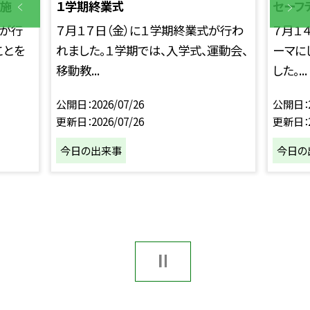
実施
１学期終業式
セーフ
」が行
７月１７日（金）に１学期終業式が行わ
７月１
ことを
れました。１学期では、入学式、運動会、
ーマに
移動教...
した。...
公開日
2026/07/26
公開日
更新日
2026/07/26
更新日
今日の出来事
今日の