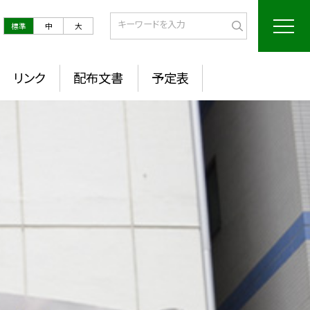
標準
中
大
リンク
配布文書
予定表