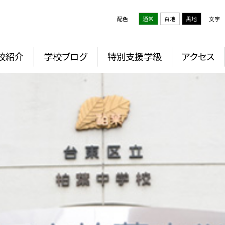
配色
通常
白地
黒地
文字
校紹介
学校ブログ
特別支援学級
アクセス