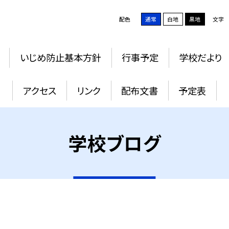
配色
通常
白地
黒地
文字
いじめ防止基本方針
行事予定
学校だより
アクセス
リンク
配布文書
予定表
学校ブログ