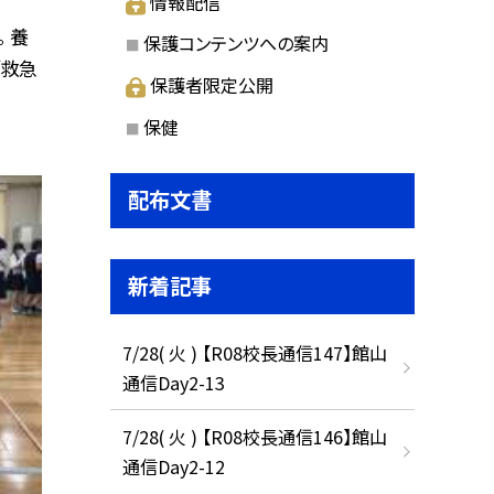
情報配信
 養
保護コンテンツへの案内
「救急
保護者限定公開
保健
配布文書
新着記事
7/28( 火 ) 【R08校長通信147】館山
通信Day2-13
7/28( 火 ) 【R08校長通信146】館山
通信Day2-12