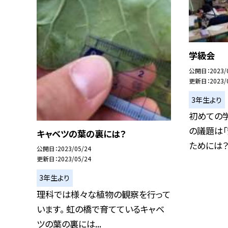
学級会
公開日
2023/
更新日
2023/
3年生より
初めての学
の議題は
キャベツの葉の裏には？
ためには？」
公開日
2023/05/24
更新日
2023/05/24
3年生より
理科では様々な植物の観察を行って
います。 虹の橋で育てているキャベ
ツの葉の裏には...