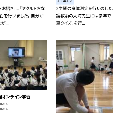
3年生より
お招きし、「ヤクルトおな
2学期の身体測定を行いました。
」を行いました。 自分が
護教諭の大浦先生には学年で
...
車クイズ」を行...
園オンライン学習
06/14
06/14