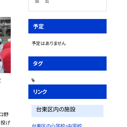
30
31
予定
予定はありません
タグ
室
リンク
台東区内の施設
ロ野
、投げ
台東区の小学校・中学校