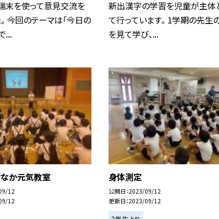
ト端末を使って意見交流を
新出漢字の学習を児童が主体
。 今回のテーマは「今日の
て行っています。 1学期の先生
...
を見て学び、...
おなか元気教室
身体測定
09/12
公開日
2023/09/12
09/12
更新日
2023/09/12