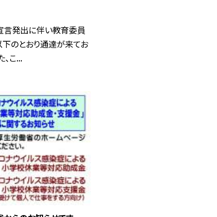
宣言発出に伴い教育委員
以下のとおり通達が来てお
、こ...