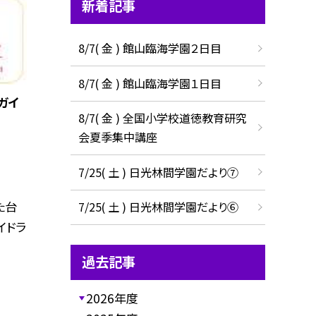
新着記事
8/7( 金 ) 館山臨海学園２日目
8/7( 金 ) 館山臨海学園１日目
ガイ
8/7( 金 ) 全国小学校道徳教育研究
会夏季集中講座
7/25( 土 ) 日光林間学園だより⑦
た台
7/25( 土 ) 日光林間学園だより⑥
イドラ
過去記事
2026年度