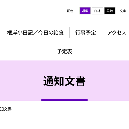
配色
通常
白地
黒地
文字
根岸小日記／今日の給食
行事予定
アクセス
予定表
通知文書
知文書