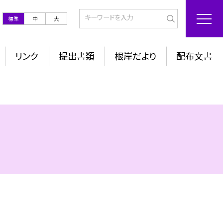
標準
中
大
リンク
提出書類
根岸だより
配布文書