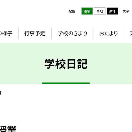
配色
通常
白地
黒地
文字
の様子
行事予定
学校のきまり
おたより
学校日記
細
授業