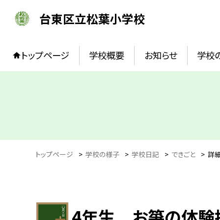
台東区立松葉小学校
トップページ
学校概要
お知らせ
学校
トップページ
>
学校の様子
>
学校日記
>
できごと
>
詳
4年生 お箏の体験