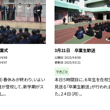
始業式
3月21日 卒業生歓送
04/08
公開日
2025/04/08
04/07
更新日
2025/03/21
できごと
月）春休みが終わり、いよい
本日５時間目に、６年生を在校
童が登校して、新学期がス
見送る「卒業生歓送」が行われ
...
た。２４日（月）...