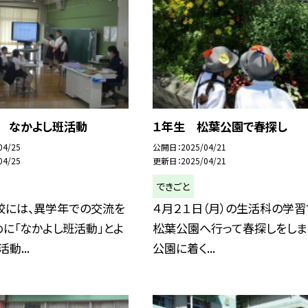
日 なかよし班活動
１年生 松葉公園で春探し
04/25
公開日
2025/04/21
04/25
更新日
2025/04/21
できごと
校には、異学年での交流を
４月２１日（月）の生活科の学習
に「なかよし班活動」とよ
松葉公園へ行って春探しをしま
動...
公園に着く...