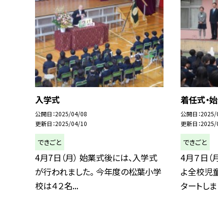
入学式
着任式・
公開日
2025/04/08
公開日
2025/
更新日
2025/04/10
更新日
2025/
できごと
できごと
4月7日（月） 始業式後には、入学式
4月７日（
が行われました。 今年度の松葉小学
よ全校児
校は４２名...
タートしまし