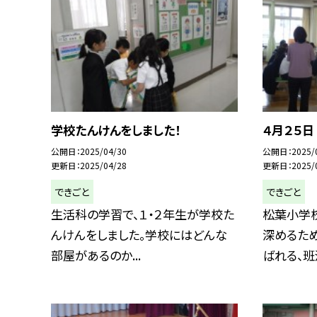
学校たんけんをしました！
４月２５
公開日
2025/04/30
公開日
2025/
更新日
2025/04/28
更新日
2025/
できごと
できごと
生活科の学習で、１・２年生が学校た
松葉小学
んけんをしました。学校にはどんな
深めるため
部屋があるのか...
ばれる、班活