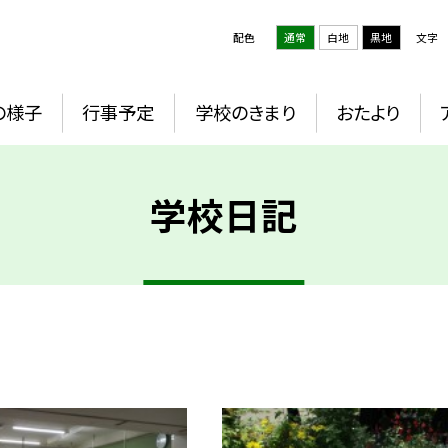
配色
通常
白地
黒地
文字
の様子
行事予定
学校のきまり
おたより
学校日記