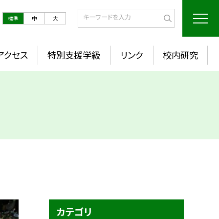
標準
中
大
アクセス
特別支援学級
リンク
校内研究
カテゴリ