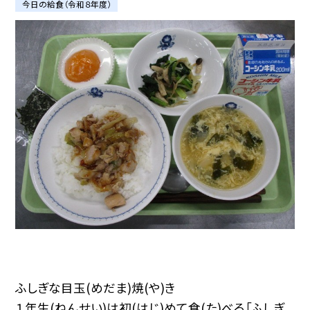
今日の給食（令和８年度）
ふしぎな目玉(めだま)焼(や)き
１年生(ねんせい)は初(はじ)めて食(た)べる「ふしぎ