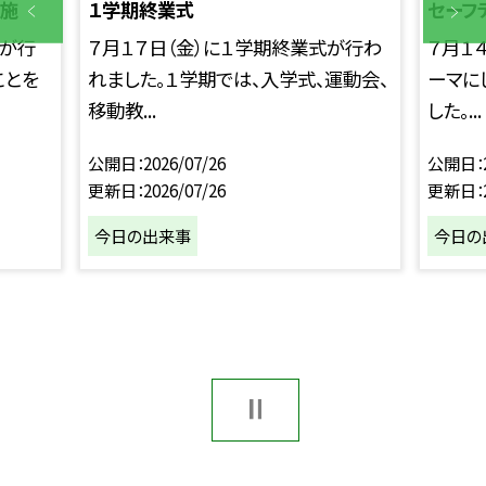
実施
１学期終業式
セーフ
」が行
７月１７日（金）に１学期終業式が行わ
７月１
ことを
れました。１学期では、入学式、運動会、
ーマに
移動教...
した。...
公開日
2026/07/26
公開日
更新日
2026/07/26
更新日
今日の出来事
今日の