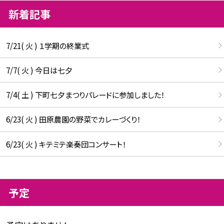
新着記事
7/21( 火 ) １学期の終業式
7/7( 火 ) 今日は七夕
7/4( 土 ) 下町七夕まつりパレードに参加しました！
6/23( 火 ) 田原農園の野菜でカレーづくり！
6/23( 火 ) キテミテ楽奏団コンサート！
予定