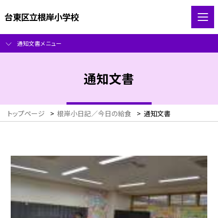
台東区立根岸小学校
通知文書メニュー
通知文書
トップページ
>
根岸小日記／今日の給食
>
通知文書