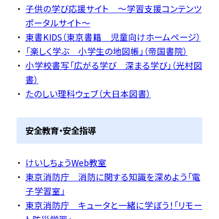
子供の学び応援サイト 〜学習支援コンテンツ
ポータルサイト〜
東書KIDS（東京書籍 児童向けホームページ）
「楽しく学ぶ 小学生の地図帳」（帝国書院）
小学校書写「広がる学び 深まる学び」（光村図
書）
たのしい理科ウェブ（大日本図書）
安全教育・安全指導
けいしちょうWeb教室
東京消防庁 消防に関する知識を深めよう「電
子学習室」
東京消防庁 キュータと一緒に学ぼう！「リモー