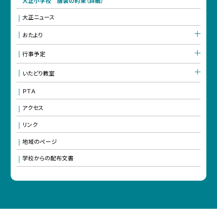
大正小学校 服装の約束（詳細）
大正ニュース
おたより
行事予定
いたどり教室
ＰＴＡ
アクセス
リンク
地域のページ
学校からの配布文書