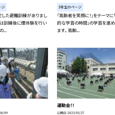
ージ
3年生のページ
定した避難訓練がありまし
「高齢者を笑顔に！」をテーマに
生は訓練後に煙体験を行い
的な学習の時間」の学習を進め
...
ます。 高齢...
運動会！！
06/09
公開日
2023/05/27