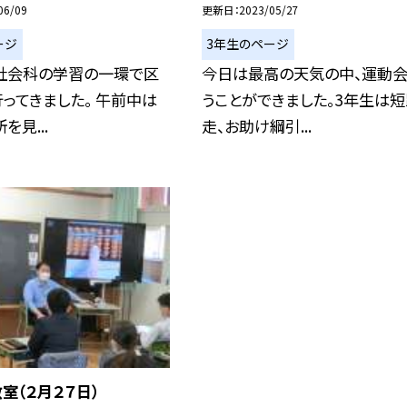
06/09
更新日
2023/05/27
ージ
3年生のページ
、社会科の学習の一環で区
今日は最高の天気の中、運動
ってきました。 午前中は
うことができました。3年生は
を見...
走、お助け綱引...
室（２月２７日）