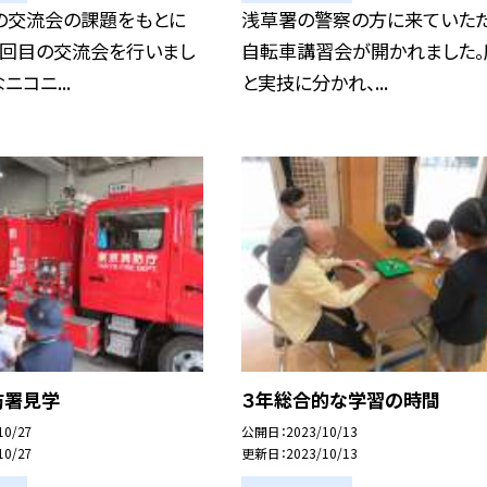
の交流会の課題をもとに
浅草署の警察の方に来ていた
二回目の交流会を行いまし
自転車講習会が開かれました。
ニコニ...
と実技に分かれ、...
防署見学
３年総合的な学習の時間
10/27
公開日
2023/10/13
10/27
更新日
2023/10/13