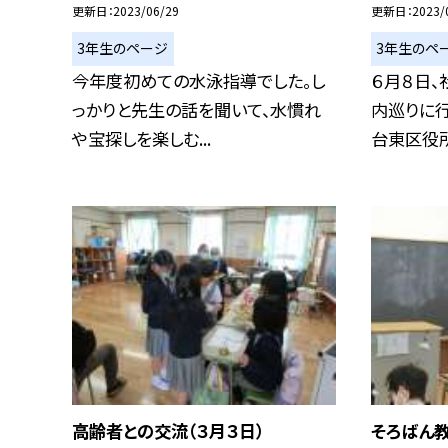
更新日
2023/06/29
更新日
2023/
3年生のページ
3年生のペ
今年度初めての水泳指導でした。し
６月８日
っかりと先生の話を聞いて、水慣れ
内巡りに行
や宝探しを楽しむ...
台東区役所
高齢者との交流（３月３日）
そろばん教