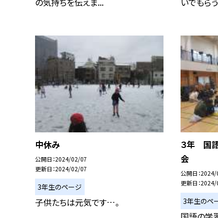
の気持ちを伝えま...
いでもらうこ
中休み
３年 国
会
公開日
2024/02/07
更新日
2024/02/07
公開日
2024/
更新日
2024/
3年生のページ
3年生のペ
子供たちは元気です…。
国語の学