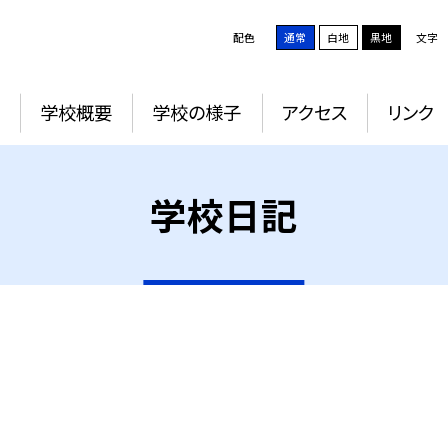
配色
通常
白地
黒地
文字
学校概要
学校の様子
アクセス
リンク
学校日記