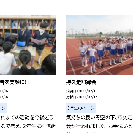
者を笑顔に！」
持久走記録会
03/07
公開日
2024/02/16
03/07
更新日
2024/02/16
ージ
3年生のページ
これまでの活動を今後どう
気持ちの良い青空の下、持久走
んなで考え、２年生に引き継
会が行われました。 お手伝いと