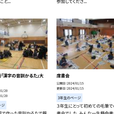
と...
参加してくださ...
語「漢字の音訓かるた」大
席書会
公開日
2024/01/15
更新日
2024/01/15
01/20
01/20
3年生のページ
ージ
３年生にとって初めての毛筆で
習で作った音訓かるたで親
書会でした。みんな一生懸命書