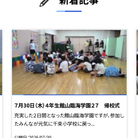
７月30日（木）４年生館山臨海学園２７ 帰校式
充実した２日間となった館山臨海学園ですが、参加し
たみんなが元気に千束小学校に戻っ...
公開日
2026/07/30