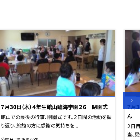
７月30日（木）４年生館山臨海学園２６ 閉園式
７月
ん
館山での最後の行事、閉園式です。２日間の活動を振
り返り、旅館の方に感謝の気持ちを...
２日
当、房
公開日
2026/07/30