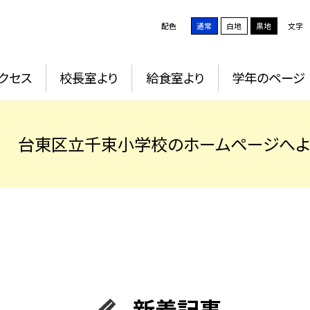
配色
通常
白地
黒地
文字
クセス
校長室より
給食室より
学年のページ
台東区立千束小学校のホームページへよ
新着記事