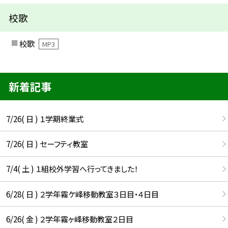
校歌
校歌
MP3
新着記事
7/26( 日 ) １学期終業式
7/26( 日 ) セーフティ教室
7/4( 土 ) １組校外学習へ行ってきました！
6/28( 日 ) ２学年霧ケ峰移動教室３日目・４日目
6/26( 金 ) ２学年霧ヶ峰移動教室２日目