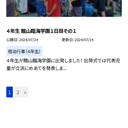
４年生 館山臨海学園１日目その１
公開日
2024/07/24
更新日
2024/07/24
宿泊行事（４年生）
４年生が館山臨海学園に出発しました！ 出発式では代表児
童が立派にめあてを発表しま...
1
2
»