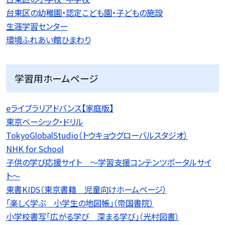
台東区の幼稚園・認定こども園・子どもの施設
生涯学習センター
環境ふれあい館ひまわり
学習用ホームページ
eライブラリアドバンス【家庭版】
東京ベーシック・ドリル
TokyoGlobalStudio（トウキョウグローバルスタジオ）
NHK for School
子供の学び応援サイト 〜学習支援コンテンツポータルサイ
ト〜
東書KIDS（東京書籍 児童向けホームページ）
「楽しく学ぶ 小学生の地図帳」（帝国書院）
小学校書写「広がる学び 深まる学び」（光村図書）