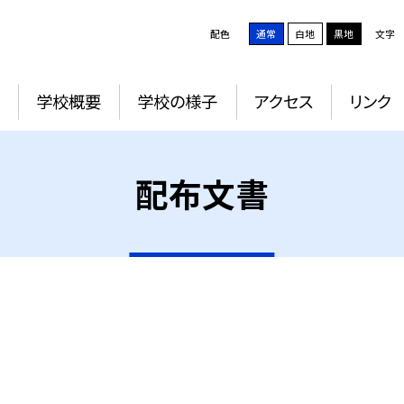
配色
通常
白地
黒地
文字
学校概要
学校の様子
アクセス
リンク
配布文書