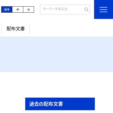
標準
中
大
配布文書
過去の配布文書