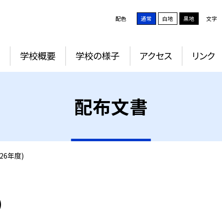
配色
通常
白地
黒地
文字
学校概要
学校の様子
アクセス
リンク
配布文書
26年度)
）