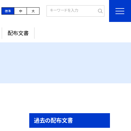
標準
中
大
配布文書
過去の配布文書