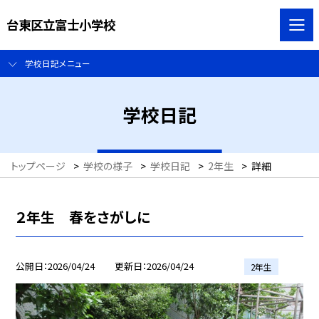
台東区立富士小学校
学校日記メニュー
学校日記
トップページ
>
学校の様子
>
学校日記
>
2年生
>
詳細
２年生 春をさがしに
公開日
2026/04/24
更新日
2026/04/24
2年生