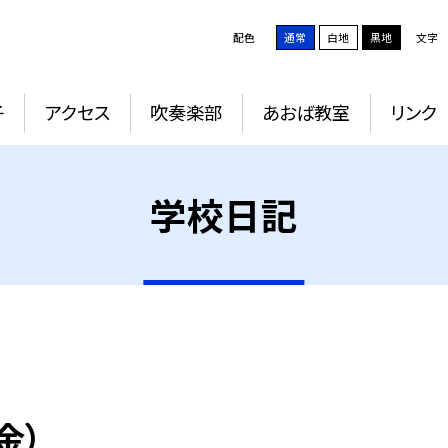
配色
通常
白地
黒地
文字
子
アクセス
吹奏楽部
あおば教室
リンク
学校日記
金）