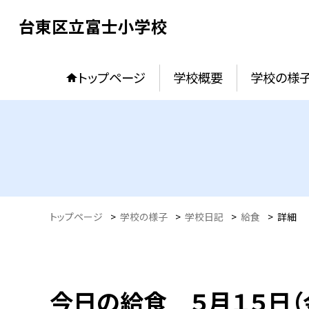
台東区立富士小学校
トップページ
学校概要
学校の様
トップページ
>
学校の様子
>
学校日記
>
給食
>
詳細
今日の給食 ５月１５日（