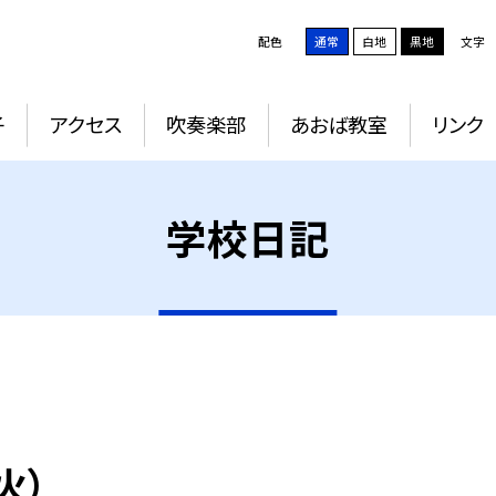
配色
通常
白地
黒地
文字
子
アクセス
吹奏楽部
あおば教室
リンク
学校日記
火）