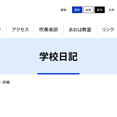
配色
通常
白地
黒地
文字
子
アクセス
吹奏楽部
あおば教室
リンク
学校日記
>
詳細