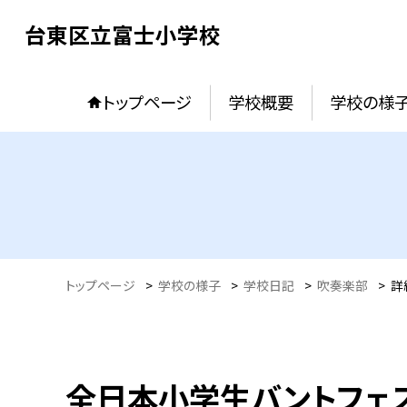
台東区立富士小学校
トップページ
学校概要
学校の様
トップページ
>
学校の様子
>
学校日記
>
吹奏楽部
>
詳
全日本小学生バントフェ