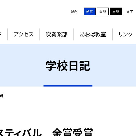
配色
通常
白地
黒地
文字
子
アクセス
吹奏楽部
あおば教室
リンク
学校日記
細
スティバル 金賞受賞