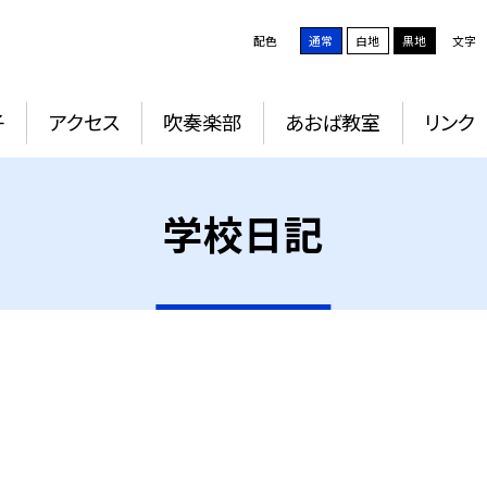
配色
通常
白地
黒地
文字
子
アクセス
吹奏楽部
あおば教室
リンク
学校日記