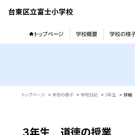
台東区立富士小学校
トップページ
学校概要
学校の様
トップページ
>
学校の様子
>
学校日記
>
3年生
>
詳細
３年生 道徳の授業