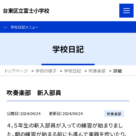
台東区立富士小学校
学校日記メニュー
学校日記
トップページ
>
学校の様子
>
学校日記
>
吹奏楽部
>
詳細
吹奏楽部 新入部員
公開日
2024/04/24
更新日
2024/04/24
吹奏楽部
４，５年生の新入部員が入っての練習が始まりまし
た。朝の練習が始まる前にも進んで楽器を吹いたり、