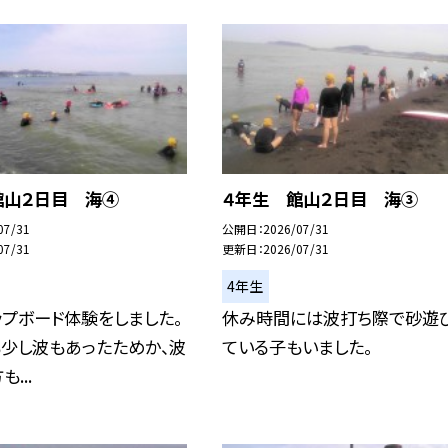
館山２日目 海④
４年生 館山２日目 海③
07/31
公開日
2026/07/31
07/31
更新日
2026/07/31
4年生
プボード体験をしました。
休み時間には波打ち際で砂遊
も少し波もあったためか、波
ている子もいました。
...