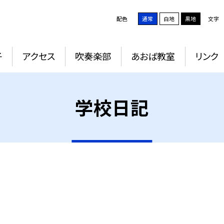
配色
通常
白地
黒地
文字
子
アクセス
吹奏楽部
あおば教室
リンク
学校日記