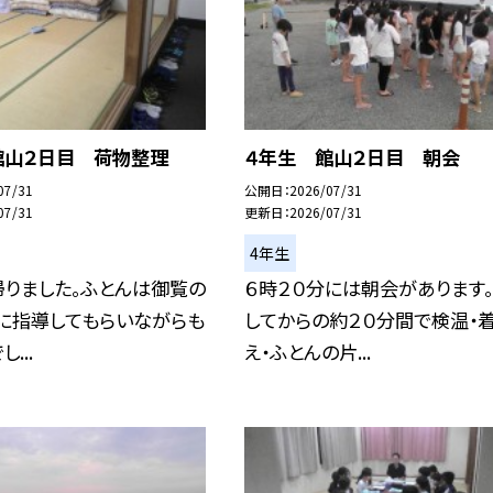
館山２日目 荷物整理
４年生 館山２日目 朝会
07/31
公開日
2026/07/31
07/31
更新日
2026/07/31
4年生
帰りました。ふとんは御覧の
６時２０分には朝会があります
生に指導してもらいながらも
してからの約２０分間で検温・
...
え・ふとんの片...