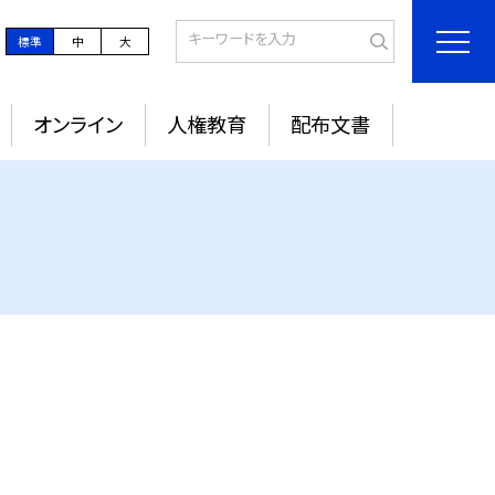
標準
中
大
オンライン
人権教育
配布文書