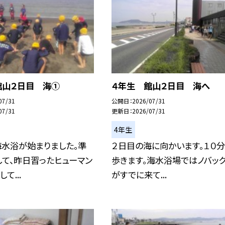
館山２日目 海①
４年生 館山２日目 海へ
07/31
公開日
2026/07/31
07/31
更新日
2026/07/31
4年生
海水浴が始まりました。準
２日目の海に向かいます。１０
て、昨日習ったヒューマン
歩きます。海水浴場ではノバッ
て...
がすでに来て...