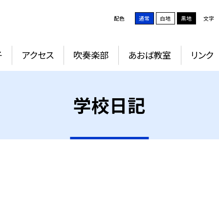
配色
通常
白地
黒地
文字
子
アクセス
吹奏楽部
あおば教室
リンク
学校日記