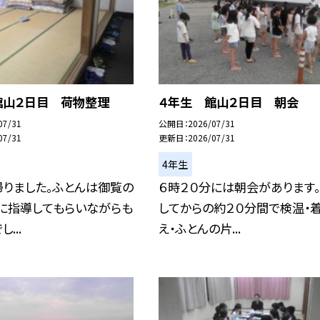
館山２日目 荷物整理
４年生 館山２日目 朝会
07/31
公開日
2026/07/31
07/31
更新日
2026/07/31
4年生
帰りました。ふとんは御覧の
６時２０分には朝会があります
生に指導してもらいながらも
してからの約２０分間で検温・
...
え・ふとんの片...