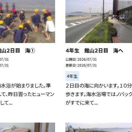
館山２日目 海①
４年生 館山２日目 海へ
07/31
公開日
2026/07/31
07/31
更新日
2026/07/31
4年生
海水浴が始まりました。準
２日目の海に向かいます。１０
て、昨日習ったヒューマン
歩きます。海水浴場ではノバッ
て...
がすでに来て...