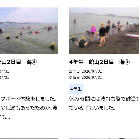
館山２日目 海④
４年生 館山２日目 海③
07/31
公開日
2026/07/31
07/31
更新日
2026/07/31
4年生
プボード体験をしました。
休み時間には波打ち際で砂遊
も少し波もあったためか、波
ている子もいました。
...