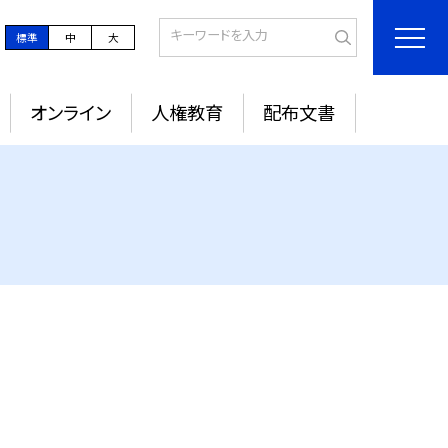
標準
中
大
オンライン
人権教育
配布文書