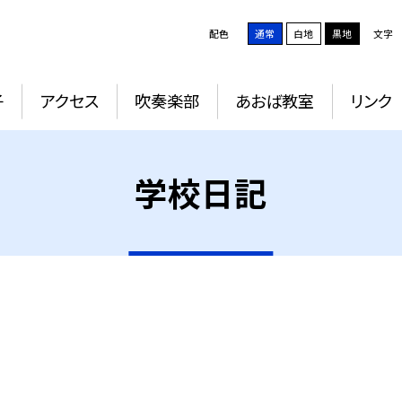
配色
通常
白地
黒地
文字
子
アクセス
吹奏楽部
あおば教室
リンク
学校日記