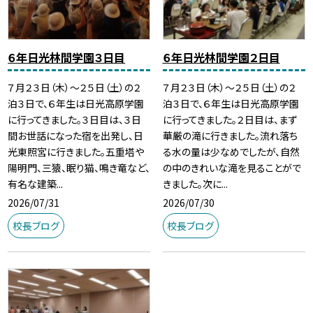
６年日光林間学園３日目
６年日光林間学園２日目
７月２３日（木）～２５日（土）の２
７月２３日（木）～２５日（土）の２
泊３日で、６年生は日光高原学園
泊３日で、６年生は日光高原学園
に行ってきました。３日目は、３日
に行ってきました。２日目は、まず
間お世話になった宿を出発し、日
華厳の滝に行きました。流れ落ち
光東照宮に行きました。五重塔や
る水の量は少なめでしたが、自然
陽明門、三猿、眠り猫、鳴き竜など、
の中のきれいな滝を見ることがで
有名な建築...
きました。次に...
2026/07/31
2026/07/30
校長ブログ
校長ブログ