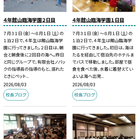
４年館山臨海学園２日目
４年館山臨海学園１日目
７月３１日（金）～８月１日（土）の
７月３１日（金）～８月１日（土）の
１泊２日で、４年生は館山臨海学
１泊２日で、４年生は館山臨海学
園に行ってきました。２日目は、朝
園に行ってきました。初日は、海ほ
会と朝食後に２回目の海へ。昨日
たるを経由して宿泊先のホテルま
と同じグループで、有限会社ノバッ
でバスで移動しました。部屋で昼
クの指導員の指導のもと、溺れた
食を食べた後、水着に着替えてい
ときにペット...
よいよ海へ出発...
2026/08/03
2026/08/03
校長ブログ
校長ブログ