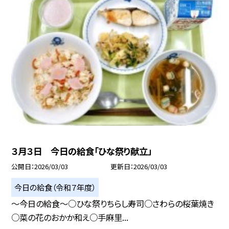
３月３日 今日の給食「ひな祭り献立」
公開日
2026/03/03
更新日
2026/03/03
今日の給食（令和７年度）
～今日の給食～○ひな祭りちらし寿司○さわらの桜葉焼き
○菜の花のおかか和え○手麻里...