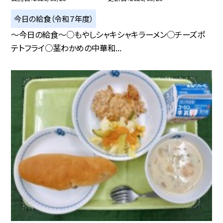
今日の給食（令和７年度）
～今日の給食～○もやしシャキシャキラーメン○チーズポ
テトフライ○茎わかめの中華和...