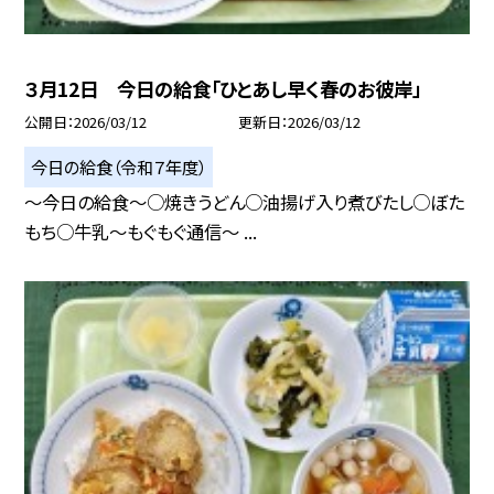
３月12日 今日の給食「ひとあし早く春のお彼岸」
公開日
2026/03/12
更新日
2026/03/12
今日の給食（令和７年度）
～今日の給食～○焼きうどん○油揚げ入り煮びたし○ぼた
もち○牛乳～もぐもぐ通信～ ...