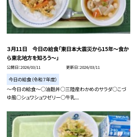
３月11日 今日の給食「東日本大震災から15年～食か
ら東北地方を知ろう～」
公開日
2026/03/11
更新日
2026/03/11
今日の給食（令和７年度）
～今日の給食～○油麩丼○三陸産わかめのサラダ○こづ
ゆ風○シュワシュワゼリー○牛乳...