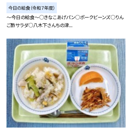
今日の給食（令和７年度）
～今日の給食～○きなこあげパン○ポークビーンズ○りん
ご酢サラダ○八木下さんちの津...