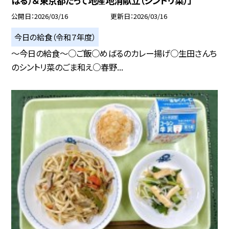
ばる）＆東京都だって地産地消献立（シントリ菜）」
公開日
2026/03/16
更新日
2026/03/16
今日の給食（令和７年度）
～今日の給食～○ご飯○めばるのカレー揚げ○生田さんち
のシントリ菜のごま和え○春野...