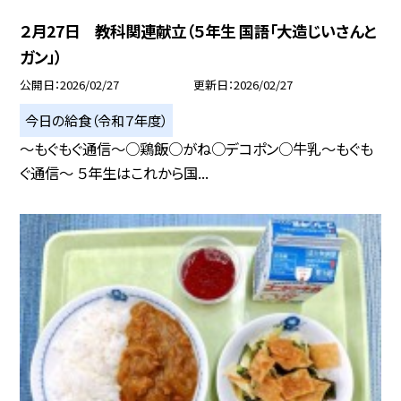
２月27日 教科関連献立（５年生 国語「大造じいさんと
ガン」）
公開日
2026/02/27
更新日
2026/02/27
今日の給食（令和７年度）
～もぐもぐ通信～○鶏飯○がね○デコポン○牛乳～もぐも
ぐ通信～ ５年生はこれから国...