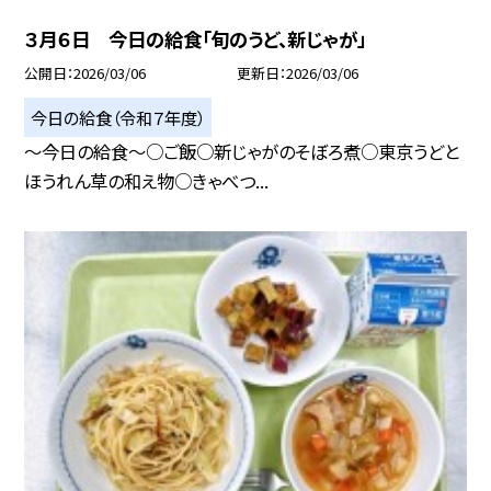
３月６日 今日の給食「旬のうど、新じゃが」
公開日
2026/03/06
更新日
2026/03/06
今日の給食（令和７年度）
～今日の給食～○ご飯○新じゃがのそぼろ煮○東京うどと
ほうれん草の和え物○きゃべつ...